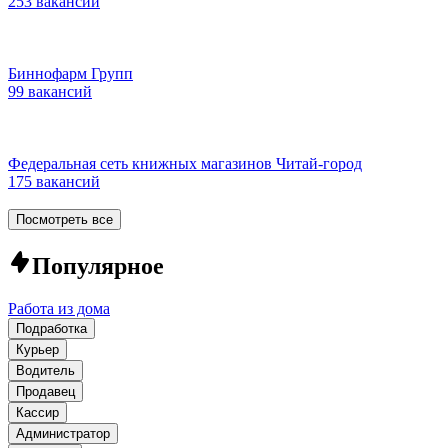
253 вакансии
Биннофарм Групп
99 вакансий
Федеральная сеть книжных магазинов Читай-город
175 вакансий
Посмотреть все
Популярное
Работа из дома
Подработка
Курьер
Водитель
Продавец
Кассир
Администратор