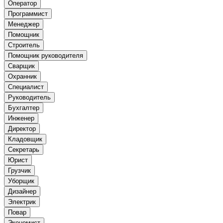
Оператор
Программист
Менеджер
Помощник
Строитель
Помощник руководителя
Сварщик
Охранник
Специалист
Руководитель
Бухгалтер
Инженер
Директор
Кладовщик
Секретарь
Юрист
Грузчик
Уборщик
Дизайнер
Электрик
Повар
Экономист