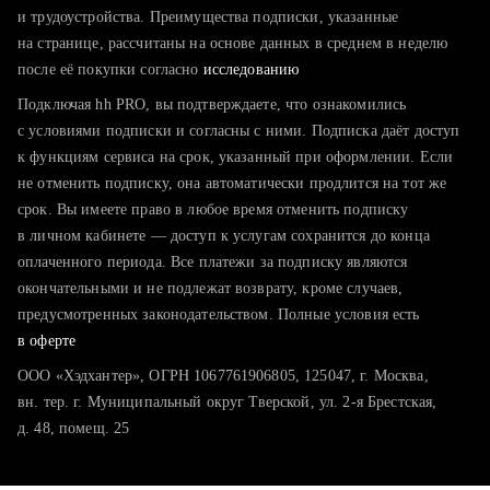
тратите много времени на поиск и вручную поднимаете
и трудоустройства. Преимущества подписки, указанные
резюме
на странице, рассчитаны на основе данных в среднем в неделю
после её покупки согласно
хотите сравнить себя с конкурентами и оценить шансы
исследованию
Подключая hh PRO, вы подтверждаете, что ознакомились
с условиями подписки и согласны с ними. Подписка даёт доступ
к функциям сервиса на срок, указанный при оформлении. Если
не отменить подписку, она автоматически продлится на тот же
срок. Вы имеете право в любое время отменить подписку
в личном кабинете — доступ к услугам сохранится до конца
оплаченного периода. Все платежи за подписку являются
окончательными и не подлежат возврату, кроме случаев,
предусмотренных законодательством. Полные условия есть
в оферте
ООО «Хэдхантер», ОГРН 1067761906805, 125047, г. Москва,
вн. тер. г. Муниципальный округ Тверской, ул. 2-я Брестская,
д. 48, помещ. 25