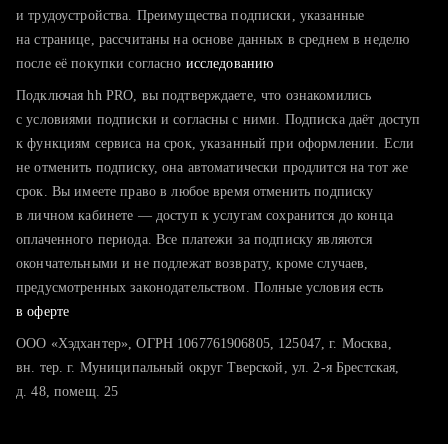
тратите много времени на поиск и вручную поднимаете
и трудоустройства. Преимущества подписки, указанные
резюме
на странице, рассчитаны на основе данных в среднем в неделю
после её покупки согласно
хотите сравнить себя с конкурентами и оценить шансы
исследованию
Подключая hh PRO, вы подтверждаете, что ознакомились
с условиями подписки и согласны с ними. Подписка даёт доступ
к функциям сервиса на срок, указанный при оформлении. Если
не отменить подписку, она автоматически продлится на тот же
срок. Вы имеете право в любое время отменить подписку
в личном кабинете — доступ к услугам сохранится до конца
оплаченного периода. Все платежи за подписку являются
окончательными и не подлежат возврату, кроме случаев,
предусмотренных законодательством. Полные условия есть
в оферте
ООО «Хэдхантер», ОГРН 1067761906805, 125047, г. Москва,
вн. тер. г. Муниципальный округ Тверской, ул. 2-я Брестская,
д. 48, помещ. 25