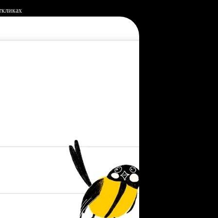
ткликах