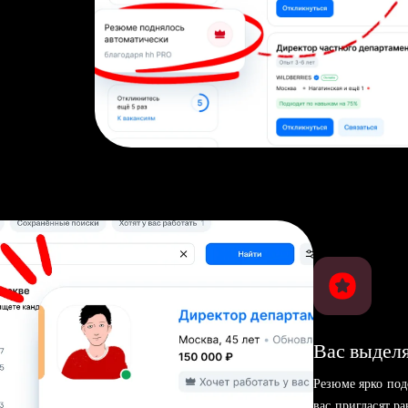
Вас выделя
Резюме ярко под
вас пригласят р