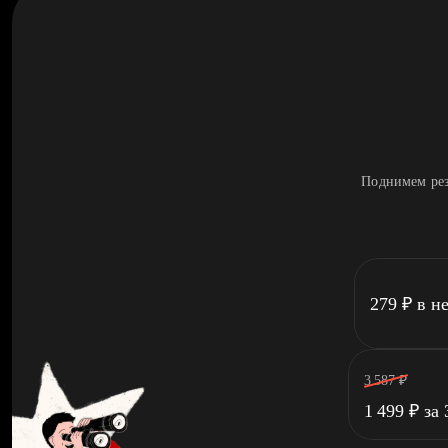
Поднимем рез
279
₽
в н
3 587
₽
1 499
₽
за 