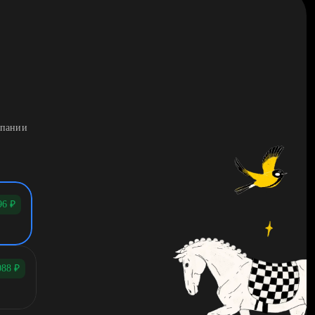
мпании
96
₽
088
₽