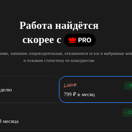
Работа найдётся
скорее
c
юме, напишем сопроводительные, откликнемся за вас в выбранные ко
и покажем статистику по конкурентам
1 195
₽
−3
еделю
799
₽
в месяц
−2 
3 месяца