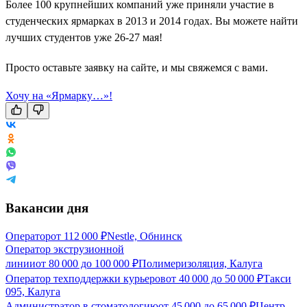
Более 100 крупнейших компаний уже приняли участие в
студенческих ярмарках в 2013 и 2014 годах. Вы можете найти
лучших студентов уже 26-27 мая!
Просто оставьте заявку на сайте, и мы свяжемся с вами.
Хочу на «Ярмарку…»!
Вакансии дня
Оператор
от
112 000
₽
Nestle, Обнинск
Оператор экструзионной
линии
от
80 000
до
100 000
₽
Полимеризоляция, Калуга
Оператор техподдержки курьеров
от
40 000
до
50 000
₽
Такси
095, Калуга
Администратор в стоматологию
от
45 000
до
65 000
₽
Центр