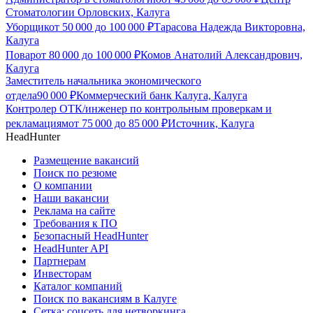
Стоматологии Орловских, Калуга
Уборщик
от
50 000
до
100 000
₽
Тарасова Надежда Викторовна,
Калуга
Повар
от
80 000
до
100 000
₽
Комов Анатолий Александрович,
Калуга
Заместитель начальника экономического
отдела
90 000
₽
Коммерческий банк Калуга, Калуга
Контролер ОТК/инженер по контрольным проверкам и
рекламациям
от
75 000
до
85 000
₽
Источник, Калуга
HeadHunter
Размещение вакансий
Поиск по резюме
О компании
Наши вакансии
Реклама на сайте
Требования к ПО
Безопасный HeadHunter
HeadHunter API
Партнерам
Инвесторам
Каталог компаний
Поиск по вакансиям в Калуге
Сетка: соцсеть для нетворкинга