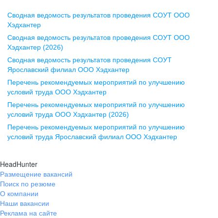
Сводная ведомость результатов проведения СОУТ ООО
Воронеж
Хэдхантер
Сводная ведомость результатов проведения СОУТ ООО
ул. Комиссаржевской, д. 10,
Хэдхантер (2026)
офис 1212
Сводная ведомость результатов проведения СОУТ
+7 473 280-05-05
Ярославский филиал ООО Хэдхантер
pr@vrn.hh.ru
Перечень рекомендуемых мероприятий по улучшению
условий труда ООО Хэдхантер
Казань
Перечень рекомендуемых мероприятий по улучшению
ул. Спартаковская, д. 2А, этаж 3,
условий труда ООО Хэдхантер (2026)
помещение 15
Перечень рекомендуемых мероприятий по улучшению
условий труда Ярославский филиал ООО Хэдхантер
+7 843 212-12-50
pr@kzn.hh.ru
HeadHunter
Размещение вакансий
Екатеринбург
Поиск по резюме
ул. Боевых Дружин, стр. 20,
О компании
5 этаж, офис 505, 521
Наши вакансии
Реклама на сайте
+7 343 226-79-99