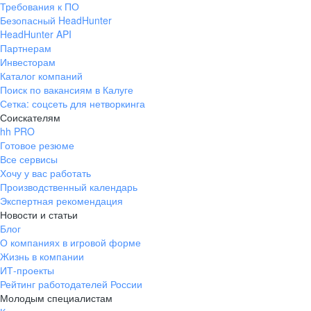
Требования к ПО
pr@ural.hh.ru
Безопасный HeadHunter
HeadHunter API
Краснодар
Партнерам
Инвесторам
ул. Янковского, д. 169, 7 этаж,
Каталог компаний
706 каб.
Поиск по вакансиям в Калуге
+7 861 205-55-57
Сетка: соцсеть для нетворкинга
pr@krd.hh.ru
Соискателям
hh PRO
Готовое резюме
Владивосток
Все сервисы
пер. Ланинский д. 4, офис 3.4
Хочу у вас работать
Производственный календарь
+7 423 202-33-28
Экспертная рекомендация
pr@dv.hh.ru
Новости и статьи
Блог
Новосибирск
О компаниях в игровой форме
Жизнь в компании
ул. Большевистская, д. 35,
ИТ-проекты
помещение 21
Рейтинг работодателей России
+7 383 207-94-64
Молодым специалистам