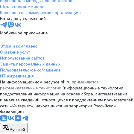
Карьера для молодых специалистов
pr@nsk.hh.ru
Школа программистов
Карьера в некоммерческих организациях
Минск
Боты для уведомлений
пр-т Дзержинского, д. 57,
10 этаж, помещение 45-1
Мобильное приложение
+375 (17)
336-03-02
Этика и комплаенс
pr@rabota.by
Оказание услуг
Использование сайтов
Алматы
Защита персональных данных
Пользовательское соглашение
пр. Абая, д. 151, БЦ Алатау,
ИТ аккредитация
12 этаж, офис 1209
На информационном ресурсе hh.ru
применяются
+7 727 232-13-13
рекомендательные технологии
(информационные технологии
pr@headhunter.com.kz
предоставления информации на основе сбора, систематизации
и анализа сведений, относящихся к предпочтениям пользователей
сети «Интернет», находящихся на территории Российской
Федерации)
Русский