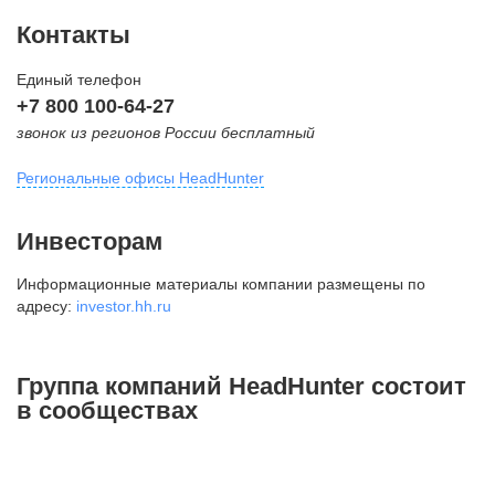
Контакты
Единый телефон
+7 800 100-64-27
звонок из регионов России бесплатный
Региональные офисы HeadHunter
Москва
Инвесторам
внутригородская территория
Информационные материалы компании размещены по
Муниципальный округ Тверской,
адресу:
investor.hh.ru
2-я Брестская ул., д. 48,
помещение 25
+7 495 974-64-27
Группа компаний HeadHunter состоит
+7 495 980-64-27
в сообществах
+7 495 134-92-24
press@hh.ru