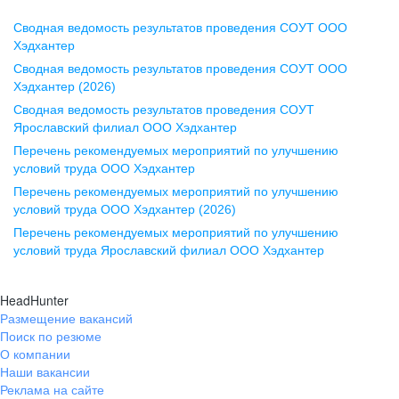
Сводная ведомость результатов проведения СОУТ ООО
Воронеж
Хэдхантер
Сводная ведомость результатов проведения СОУТ ООО
ул. Комиссаржевской, д. 10,
Хэдхантер (2026)
офис 1212
Сводная ведомость результатов проведения СОУТ
+7 473 280-05-05
Ярославский филиал ООО Хэдхантер
pr@vrn.hh.ru
Перечень рекомендуемых мероприятий по улучшению
условий труда ООО Хэдхантер
Казань
Перечень рекомендуемых мероприятий по улучшению
ул. Спартаковская, д. 2А, этаж 3,
условий труда ООО Хэдхантер (2026)
помещение 15
Перечень рекомендуемых мероприятий по улучшению
условий труда Ярославский филиал ООО Хэдхантер
+7 843 212-12-50
pr@kzn.hh.ru
HeadHunter
Размещение вакансий
Екатеринбург
Поиск по резюме
ул. Боевых Дружин, стр. 20,
О компании
5 этаж, офис 505, 521
Наши вакансии
Реклама на сайте
+7 343 226-79-99