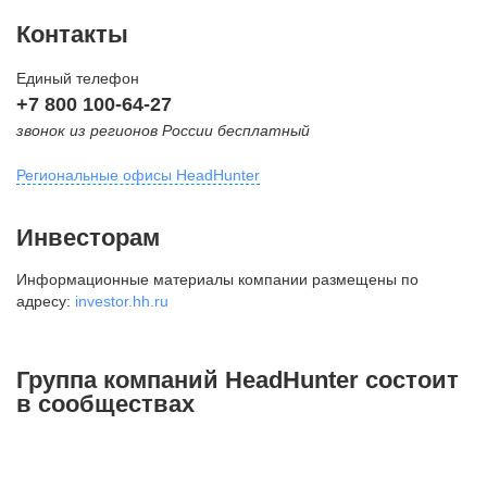
Контакты
Единый телефон
+7 800 100-64-27
звонок из регионов России бесплатный
Региональные офисы HeadHunter
Москва
Инвесторам
внутригородская территория
Информационные материалы компании размещены по
Муниципальный округ Тверской,
адресу:
investor.hh.ru
2-я Брестская ул., д. 48,
помещение 25
+7 495 974-64-27
Группа компаний HeadHunter состоит
+7 495 980-64-27
в сообществах
+7 495 134-92-24
press@hh.ru