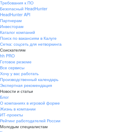
Требования к ПО
pr@ural.hh.ru
Безопасный HeadHunter
HeadHunter API
Краснодар
Партнерам
Инвесторам
ул. Янковского, д. 169, 7 этаж,
Каталог компаний
706 каб.
Поиск по вакансиям в Калуге
+7 861 205-55-57
Сетка: соцсеть для нетворкинга
pr@krd.hh.ru
Соискателям
hh PRO
Готовое резюме
Владивосток
Все сервисы
пер. Ланинский д. 4, офис 3.4
Хочу у вас работать
Производственный календарь
+7 423 202-33-28
Экспертная рекомендация
pr@dv.hh.ru
Новости и статьи
Блог
Новосибирск
О компаниях в игровой форме
Жизнь в компании
ул. Большевистская, д. 35,
ИТ-проекты
помещение 21
Рейтинг работодателей России
+7 383 207-94-64
Молодым специалистам