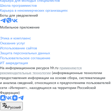
Карьера для молодых специалистов
pr@nsk.hh.ru
Школа программистов
Карьера в некоммерческих организациях
Минск
Боты для уведомлений
пр-т Дзержинского, д. 57,
10 этаж, помещение 45-1
Мобильное приложение
+375 (17)
336-03-02
Этика и комплаенс
pr@rabota.by
Оказание услуг
Использование сайтов
Алматы
Защита персональных данных
Пользовательское соглашение
пр. Абая, д. 151, БЦ Алатау,
ИТ аккредитация
12 этаж, офис 1209
На информационном ресурсе hh.ru
применяются
+7 727 232-13-13
рекомендательные технологии
(информационные технологии
pr@headhunter.com.kz
предоставления информации на основе сбора, систематизации
и анализа сведений, относящихся к предпочтениям пользователей
сети «Интернет», находящихся на территории Российской
Федерации)
Русский