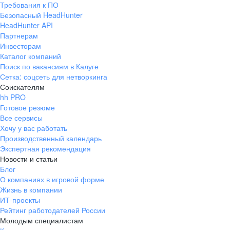
Требования к ПО
pr@ural.hh.ru
Безопасный HeadHunter
HeadHunter API
Краснодар
Партнерам
Инвесторам
ул. Янковского, д. 169, 7 этаж,
Каталог компаний
706 каб.
Поиск по вакансиям в Калуге
+7 861 205-55-57
Сетка: соцсеть для нетворкинга
pr@krd.hh.ru
Соискателям
hh PRO
Готовое резюме
Владивосток
Все сервисы
пер. Ланинский д. 4, офис 3.4
Хочу у вас работать
Производственный календарь
+7 423 202-33-28
Экспертная рекомендация
pr@dv.hh.ru
Новости и статьи
Блог
Новосибирск
О компаниях в игровой форме
Жизнь в компании
ул. Большевистская, д. 35,
ИТ-проекты
помещение 21
Рейтинг работодателей России
+7 383 207-94-64
Молодым специалистам