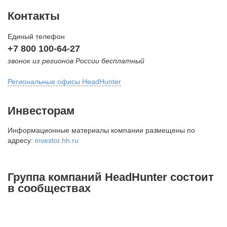
Контакты
Единый телефон
+7 800 100-64-27
звонок из регионов России бесплатный
Региональные офисы HeadHunter
Москва
Инвесторам
внутригородская территория
Информационные материалы компании размещены по
Муниципальный округ Тверской,
адресу:
investor.hh.ru
2-я Брестская ул., д. 48,
помещение 25
+7 495 974-64-27
Группа компаний HeadHunter состоит
+7 495 980-64-27
в сообществах
+7 495 134-92-24
press@hh.ru