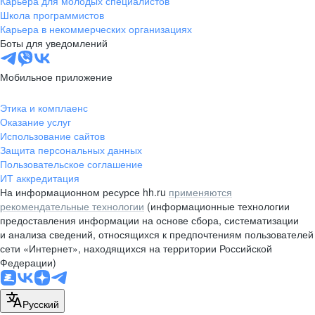
Карьера для молодых специалистов
pr@nsk.hh.ru
Школа программистов
Карьера в некоммерческих организациях
Минск
Боты для уведомлений
пр-т Дзержинского, д. 57,
10 этаж, помещение 45-1
Мобильное приложение
+375 (17)
336-03-02
Этика и комплаенс
pr@rabota.by
Оказание услуг
Использование сайтов
Алматы
Защита персональных данных
Пользовательское соглашение
пр. Абая, д. 151, БЦ Алатау,
ИТ аккредитация
12 этаж, офис 1209
На информационном ресурсе hh.ru
применяются
+7 727 232-13-13
рекомендательные технологии
(информационные технологии
pr@headhunter.com.kz
предоставления информации на основе сбора, систематизации
и анализа сведений, относящихся к предпочтениям пользователей
сети «Интернет», находящихся на территории Российской
Федерации)
Русский