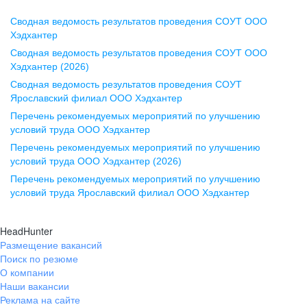
Сводная ведомость результатов проведения СОУТ ООО
Воронеж
Хэдхантер
Сводная ведомость результатов проведения СОУТ ООО
ул. Комиссаржевской, д. 10,
Хэдхантер (2026)
офис 1212
Сводная ведомость результатов проведения СОУТ
+7 473 280-05-05
Ярославский филиал ООО Хэдхантер
pr@vrn.hh.ru
Перечень рекомендуемых мероприятий по улучшению
условий труда ООО Хэдхантер
Казань
Перечень рекомендуемых мероприятий по улучшению
ул. Спартаковская, д. 2А, этаж 3,
условий труда ООО Хэдхантер (2026)
помещение 15
Перечень рекомендуемых мероприятий по улучшению
условий труда Ярославский филиал ООО Хэдхантер
+7 843 212-12-50
pr@kzn.hh.ru
HeadHunter
Размещение вакансий
Екатеринбург
Поиск по резюме
ул. Боевых Дружин, стр. 20,
О компании
5 этаж, офис 505, 521
Наши вакансии
Реклама на сайте
+7 343 226-79-99