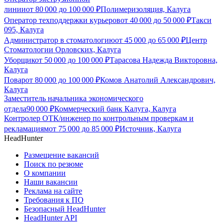
линии
от
80 000
до
100 000
₽
Полимеризоляция, Калуга
Оператор техподдержки курьеров
от
40 000
до
50 000
₽
Такси
095, Калуга
Администратор в стоматологию
от
45 000
до
65 000
₽
Центр
Стоматологии Орловских, Калуга
Уборщик
от
50 000
до
100 000
₽
Тарасова Надежда Викторовна,
Калуга
Повар
от
80 000
до
100 000
₽
Комов Анатолий Александрович,
Калуга
Заместитель начальника экономического
отдела
90 000
₽
Коммерческий банк Калуга, Калуга
Контролер ОТК/инженер по контрольным проверкам и
рекламациям
от
75 000
до
85 000
₽
Источник, Калуга
HeadHunter
Размещение вакансий
Поиск по резюме
О компании
Наши вакансии
Реклама на сайте
Требования к ПО
Безопасный HeadHunter
HeadHunter API