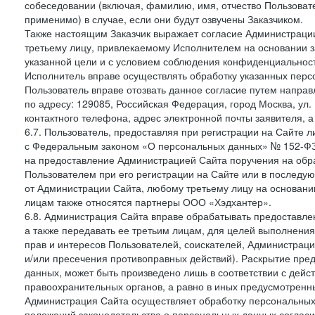
собеседовании (включая, фамилию, имя, отчество Пользоват
применимо) в случае, если они будут озвучены Заказчиком.
Также настоящим Заказчик выражает согласие Администраци
третьему лицу, привлекаемому Исполнителем на основании з
указанной цели и с условием соблюдения конфиденциальнос
Исполнитель вправе осуществлять обработку указанных персо
Пользователь вправе отозвать данное согласие путем напра
по адресу: 129085, Российская Федерация, город Москва, ул.
контактного телефона, адрес электронной почты заявителя, а
6.7. Пользователь, предоставляя при регистрации на Сайте 
с Федеральным законом «О персональных данных» № 152-ФЗ о
на предоставление Администрацией Сайта поручения на обр
Пользователем при его регистрации на Сайте или в последу
от Администрации Сайта, любому третьему лицу на основани
лицам также относятся партнеры ООО «Хэдхантер».
6.8. Администрация Сайта вправе обрабатывать предоставл
а также передавать ее третьим лицам, для целей выполнени
прав и интересов Пользователей, соискателей, Администраци
и/или пресечения противоправных действий). Раскрытие пр
данных, может быть произведено лишь в соответствии с дей
правоохранительных органов, а равно в иных предусмотренн
Администрация Сайта осуществляет обработку персональных
положений законодательства о персональных данных согласи