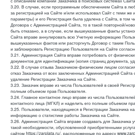
с описанием компании Заказчика в поисковых системах Сайт
3.20. В случае, если программным обеспечением Сайта в лю
за регистрацией на Сайте и/или использовал Сайт с теми же
параметры) и его Регистрация была удалена с Сайта, в том 
Договора с Администрацией Сайта, то в такой повторной/но
быть отказано, а в случае, если вышеуказанные факты уста
Сайта вправе аннулировать всю Учетную информацию Пользо
вышеуказанных фактов или расторгнуть Договор с таким По
и заблокировать Регистрацию Пользователя на Сайте согласн
3.21. Администрация Сайта вправе потребовать от физическ
документов для идентификации (копия страниц документа, у
3.22. В случае отзыва Заказчиком-физическим лицом согласи
отказ Заказчика от всех заключенных Администрацией Сайта с
удаление Регистрации Заказчика на Сайте.
3.23. Заказчик вправе из числа Пользователей в своей Регист
полным объемом прав Пользователя.
3.24. Главное контактное лицо вправе из числа Пользователе
контактного лица (МГКЛ) и наделить его полным объемом пр
3.25. Пользователи, находящиеся в Регистрации Заказчика н
информацию о статистике работы Заказчика на Сайте.
3.26. Администрация Сайта вправе создавать для Заказчика уче
такой необходимости, обусловленной приобретенными услугам
сайтом https://zarplata.ru/, расположенные по адресу www.zarpl