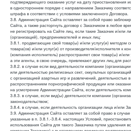
подтверждающего оказание услуг на дату приостановления ис
в одностороннем порядке с направлением Заказчику соответ
штрафа в соответствии с условиями заключенного Договора.
3.8. Администрация Сайта оставляет за собой право заблоки
Сайта, а также расторгнуть договор с Заказчиком в любое в
не регистрировать на Сайте лиц, если такие Заказчик и/или 
(организаций), предпринимателей и иных лиц:
3.8.1. продвигающие свой товар(ы) и/или услугу(и) методом 
товара(ов) и/или услуг(и) от производителя/исполнителя к к
(компания-исполнитель) распространяет свои товар(ы) и/или 
а эти агенты, в свою очередь, привлекают других лиц для ра
3.8.2. в случае если вид деятельности компании (организаци
или деятельностью религиозных сект, оккультных организаций
с организацией азартных игр и развлечений, деятельностью 
распространением порнографической продукции или оказанием
на усмотрение Администрации Сайта, если деятельность ком
3.8.3. в случае, если вид(ы) деятельности компании (органи
законодательством;
3.8.4. в случае, если деятельность организации лица и/или З
3.9. Администрация Сайта оставляет за собой право в случа
указанные в п. 3.8.1.-3.8.4. настоящих Условий, приостанови
использования Сайта для такого Заказчика путем удаления 
компании Заказчика) с выставлением документа подтверждаю