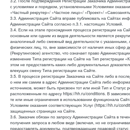
3.2. После подтверждения Регистрации Заказчика Администра
с условиями и порядком, установленными Условиями оказания У
«Частный рекрутер»/ «Частное лицо»/ «Проект»/ «Самозаняты
3.3. Администрация Сайта вправе публиковать на Сайтах ин
Администрации Сайта согласно п.3.1. настоящих Условий.
3.4. Если на этапе прохождения процесса регистрации на Сай
основным или одним из видов деятельности является рекрутин
аналогичный либо смежный вид деятельности с указанными, 
физических лиц, то, вне зависимости от наличия иных сфер д
(Рекрутинговое) агентство, что означает право Администраци
изменение Типа регистрации на Сайте на Тип регистрации «К
этом не предоставлять каких-либо документальных доказател
влекущих смену Типа регистрации на Сайте.
3.5. В процессе регистрации Заказчика на Сайте либо в пос
о нем им самим в адрес Администрации Сайта либо информа
источников, может быть присвоен тот или иной Тип и Статус 
расположенным по адресу https://hh.ru/conditions. В зависим
те или иные ограничения в использовании функционала Сайта
Условиям оказания соответствующих Услуг (https://hh.ru/condi
защищенных страницах на Сайте.
3.6. Заказчик обязан по запросу Администрации Сайта в тече
получения запроса в любом виде (включая, но не ограничива
предоставлять документы, подтверждающие правовой статус с