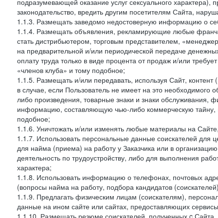
подразумевающей оказание услуг сексуального характера), 
законодательство, вредить другим посетителям Сайта, наруша
1.1.3. Размещать заведомо недостоверную информацию о себ
1.1.4. Размещать объявления, рекламирующие любые франча
стать дистрибьютером, торговым представителем, «менедже
на предварительной и/или периодической передаче денежны
оплату труда только в виде процента от продаж и/или требуе
«членов клуба» и тому подобное;
1.1.5. Размещать и/или передавать, используя Сайт, контент
в случае, если Пользователь не имеет на это необходимого 
либо произведения, товарные знаки и знаки обслуживания,
информацию, составляющую чью-либо коммерческую тайну, и
подобное;
1.1.6. Уничтожать и/или изменять любые материалы на Сайте
1.1.7. Использовать персональные данные соискателей для ц
для найма (приема) на работу у Заказчика или в организаци
деятельность по трудоустройству, либо для выполнения рабо
характера;
1.1.8. Использовать информацию о телефонах, почтовых адре
(вопросы найма на работу, подбора кандидатов (соискателей
1.1.9. Предлагать физическим лицам (соискателям), персон
данные на ином сайте или сайтах, предоставляющих сервисы 
1.1.10. Размещать резюме соискателей, полученных c Сайта,