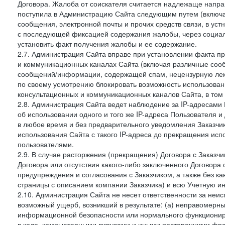
Договора. Жалоба от соискателя считается надлежаще напра
поступила в Администрацию Сайта следующим путем (включая
сообщения, электронной почты и прочих средств связи, в уст
с последующей фиксацией содержания жалобы, через социа
установить факт получения жалобы и ее содержание.
2.7. Администрация Сайта вправе при установлении факта 
и коммуникационных каналах Сайта (включая различные сооб
сообщений/информации, содержащей спам, нецензурную лекс
по своему усмотрению блокировать возможность использов
консультационных и коммуникационных каналов Сайта, в том 
2.8. Администрация Сайта ведет наблюдение за IP-адресами 
об использовании одного и того же IP-адреса Пользователя 
в любое время и без предварительного уведомления Заказчи
использования Сайта с такого IP-адреса до прекращения исп
пользователями.
2.9. В случае расторжения (прекращения) Договора с Заказч
Договора или отсутствия какого-либо заключенного Договора
предупреждения и согласования с Заказчиком, а также без к
страницы с описанием компании Заказчика) и всю Учетную и
2.10. Администрация Сайта не несет ответственности за неи
возможный ущерб, возникший в результате: (а) неправомерн
информационной безопасности или нормального функциониров
в коде, компьютерными вирусами и иными посторонними фраг