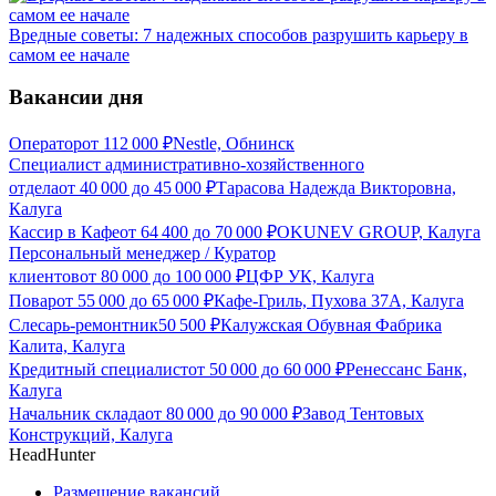
Вредные советы: 7 надежных способов разрушить карьеру в
самом ее начале
Вакансии дня
Оператор
от
112 000
₽
Nestle, Обнинск
Специалист административно-хозяйственного
отдела
от
40 000
до
45 000
₽
Тарасова Надежда Викторовна,
Калуга
Кассир в Кафе
от
64 400
до
70 000
₽
OKUNEV GROUP, Калуга
Персональный менеджер / Куратор
клиентов
от
80 000
до
100 000
₽
ЦФР УК, Калуга
Повар
от
55 000
до
65 000
₽
Кафе-Гриль, Пухова 37А, Калуга
Слесарь-ремонтник
50 500
₽
Калужская Обувная Фабрика
Калита, Калуга
Кредитный специалист
от
50 000
до
60 000
₽
Ренессанс Банк,
Калуга
Начальник склада
от
80 000
до
90 000
₽
Завод Тентовых
Конструкций, Калуга
HeadHunter
Размещение вакансий