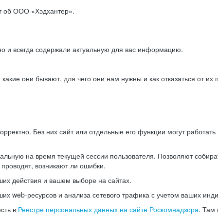
ет об ООО «Хэдхантер».
но и всегда содержали актуальную для вас информацию.
акие они бывают, для чего они нам нужны и как отказаться от их 
рректно. Без них сайт или отдельные его функции могут работат
альную на время текущей сессии пользователя. Позволяют собира
 проводят, возникают ли ошибки.
их действия и вашем выборе на сайтах.
х web-ресурсов и анализа сетевого трафика с учетом ваших инд
есть в
Реестре персональных данных на сайте Роскомнадзора
. Там