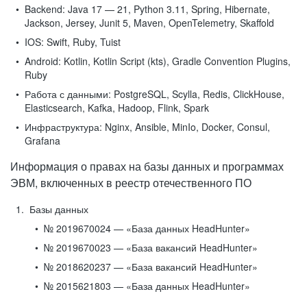
Backend:
Java 17 — 21, Python 3.11, Spring, Hibernate,
Jackson, Jersey, Junit 5, Maven, OpenTelemetry, Skaffold
IOS:
Swift, Ruby, Tuist
Android:
Kotlin, Kotlin Script (kts), Gradle Convention Plugins,
Ruby
Работа с данными:
PostgreSQL, Scylla, Redis, ClickHouse,
Elasticsearch, Kafka, Hadoop, Flink, Spark
Инфраструктура:
Nginx, Ansible, MinIo, Docker, Consul,
Grafana
Информация о правах на базы данных и программах
ЭВМ, включенных в реестр отечественного ПО
Базы данных
№ 2019670024 — «База данных HeadHunter»
№ 2019670023 — «База вакансий HeadHunter»
№ 2018620237 — «База вакансий HeadHunter»
№ 2015621803 — «База данных HeadHunter»