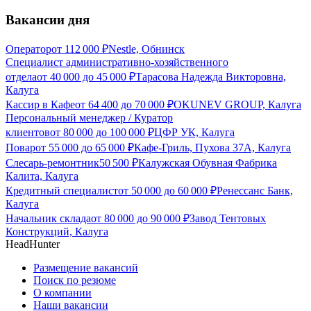
Вакансии дня
Оператор
от
112 000
₽
Nestle, Обнинск
Специалист административно-хозяйственного
отдела
от
40 000
до
45 000
₽
Тарасова Надежда Викторовна,
Калуга
Кассир в Кафе
от
64 400
до
70 000
₽
OKUNEV GROUP, Калуга
Персональный менеджер / Куратор
клиентов
от
80 000
до
100 000
₽
ЦФР УК, Калуга
Повар
от
55 000
до
65 000
₽
Кафе-Гриль, Пухова 37А, Калуга
Слесарь-ремонтник
50 500
₽
Калужская Обувная Фабрика
Калита, Калуга
Кредитный специалист
от
50 000
до
60 000
₽
Ренессанс Банк,
Калуга
Начальник склада
от
80 000
до
90 000
₽
Завод Тентовых
Конструкций, Калуга
HeadHunter
Размещение вакансий
Поиск по резюме
О компании
Наши вакансии