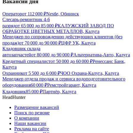
Вакансии дня
Оператор
от
112 000
₽
Nestle, Обнинск
Слесарь-ремонтник 4-6
разряд
от
65 000
до
85 000
₽
КАЛУЖСКИЙ ЗАВОД ПО
ОБРАБОТКЕ ЦВЕТНЫХ МЕТАЛЛОВ, Калуга
Менеджер по сопровождению действующих клиентов (без
продаж)
от
70 000
до
90 000
₽
ЦФР УК, Калуга
Кладовщик склада
автозапчастей
от
80 000
до
90 000
₽
Альтернатива-Авто, Калуга
Кредитный специалист
от
50 000
до
60 000
₽
Ренессанс Банк,
Калуга
Охранник
от
5 500
до
6 000
₽
ЧОО Охрана-Калуга, Калуга
Менеджер отдела продаж и сервиса водоподготовительного
оборудования
60 000
₽
Ремстройгарант, Калуга
Кладовщик
85 000
₽
Партнёр, Калуга
HeadHunter
Размещение вакансий
Поиск по резюме
О компании
Наши вакансии
Реклама на сайте