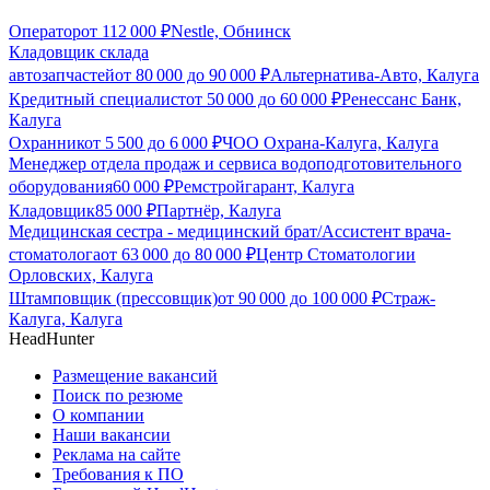
Оператор
от
112 000
₽
Nestle, Обнинск
Кладовщик склада
автозапчастей
от
80 000
до
90 000
₽
Альтернатива-Авто, Калуга
Кредитный специалист
от
50 000
до
60 000
₽
Ренессанс Банк,
Калуга
Охранник
от
5 500
до
6 000
₽
ЧОО Охрана-Калуга, Калуга
Менеджер отдела продаж и сервиса водоподготовительного
оборудования
60 000
₽
Ремстройгарант, Калуга
Кладовщик
85 000
₽
Партнёр, Калуга
Медицинская сестра - медицинский брат/Ассистент врача-
стоматолога
от
63 000
до
80 000
₽
Центр Стоматологии
Орловских, Калуга
Штамповщик (прессовщик)
от
90 000
до
100 000
₽
Страж-
Калуга, Калуга
HeadHunter
Размещение вакансий
Поиск по резюме
О компании
Наши вакансии
Реклама на сайте
Требования к ПО