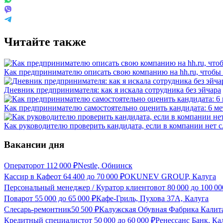
Читайте также
Как предпринимателю описать свою компанию на hh.ru, чтобы
Дневник предпринимателя: как я искала сотрудника без эйчара
Как предпринимателю самостоятельно оценить кандидата: 6 м
Как руководителю проверить кандидата, если в компании нет 
Вакансии дня
Оператор
от
112 000
₽
Nestle, Обнинск
Кассир в Кафе
от
64 400
до
70 000
₽
OKUNEV GROUP, Калуга
Персональный менеджер / Куратор клиентов
от
80 000
до
100 00
Повар
от
55 000
до
65 000
₽
Кафе-Гриль, Пухова 37А, Калуга
Слесарь-ремонтник
50 500
₽
Калужская Обувная Фабрика Калита
Кредитный специалист
от
50 000
до
60 000
₽
Ренессанс Банк, Ка