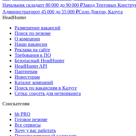
Начальник склада
от
80 000
до
90 000
₽
Завод Тентовых Констру
Администратор
от
45 000
до
55 000
₽
Соло Доктор, Калуга
HeadHunter
Размещение вакансий
Поиск по резюме
О компании
Наши вакансии
Реклама на сайте
Требования к ПО
Безопасный HeadHunter
HeadHunter API
Партнерам
Инвесторам
Каталог компаний
Поиск по вакансиям в Калуге
Сетка: соцсеть для нетворкинга
Соискателям
hh PRO
Готовое резюме
Все сервисы
Хочу у вас работать
Производственный календарь