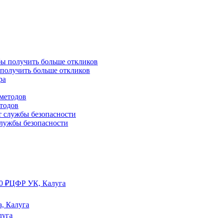
 получить больше откликов
етодов
службы безопасности
0
₽
ЦФР УК, Калуга
, Калуга
луга