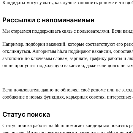
Кандидаты могут узнать, как лучше заполнить резюме и что доб
Рассылки с напоминаниями
Мы стараемся поддерживать связь с пользователями. Если канди
Например, подборки вакансий, которые соответствуют его резю
откликнуться. Алгоритмы hh.ru подбирают вакансии, сопостав
автопоиск по ключевым словам, зарплате, графику работы и лю
он не пропустит подходящую вакансию, даже если долго не захо
Если пользователь давно не обновлял своё резюме или не заход
сообщение о новых функциях, карьерных советах, интересных 
Статус поиска
Статус поиска работы на hh.ru помогает кандидатам показать р
две недели. Иначе он автоматически изменится на «Не ищу раб