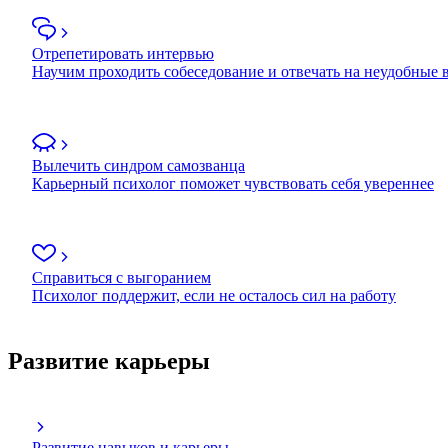
Отрепетировать интервью
Научим проходить собеседование и отвечать на неудобные
Вылечить синдром самозванца
Карьерный психолог поможет чувствовать себя увереннее
Справиться с выгоранием
Психолог поддержит, если не осталось сил на работу
Развитие карьеры
Развитие навыков и карьеры