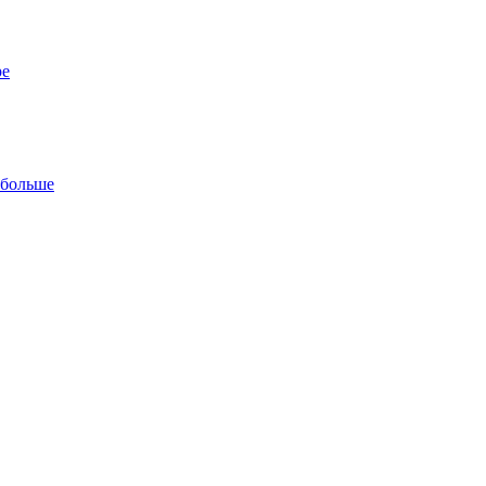
ре
 больше