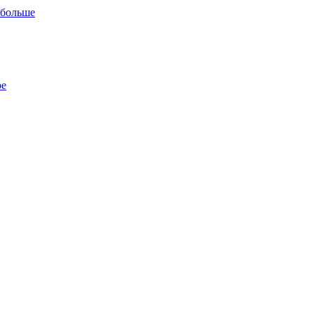
 больше
ре