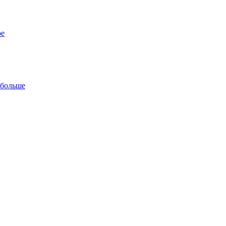
ре
 больше