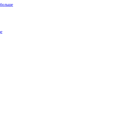
 больше
ре