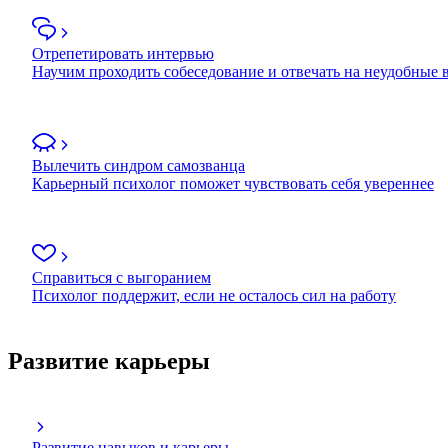
Отрепетировать интервью
Научим проходить собеседование и отвечать на неудобные
Вылечить синдром самозванца
Карьерный психолог поможет чувствовать себя увереннее
Справиться с выгоранием
Психолог поддержит, если не осталось сил на работу
Развитие карьеры
Развитие навыков и карьеры