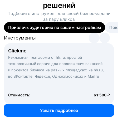
решений
Подберите инструмент для своей
бизнес-задачи
за пару кликов
Привлечь аудиторию по вашим настройкам
Пок
Инструменты
Инструменты
Инструменты
Виртуальный рекрутер
Clickme
Вакансия дня
Массовый подбор под ключ. Решите, сколько
Рекламная платформа от hh.ru: простой
Рекламный формат для вакансий на главной странице
кандидатов и когда вам нужно, и за дело возьмутся
технологичный сервис для продвижения вакансий
hh.ru. Увеличивает количество откликов
маркетологи, рекрутеры и проектные менеджеры
и проектов бизнеса на разных площадках: на hh.ru,
hh.ru с целым набором digital-инструментов
во ВКонтакте, Яндексе, Одноклассниках и Mail.ru
Стоимость:
от 200 000 ₽
Узнать подробнее
Стоимость:
от 500 ₽
Узнать подробнее
Узнать подробнее