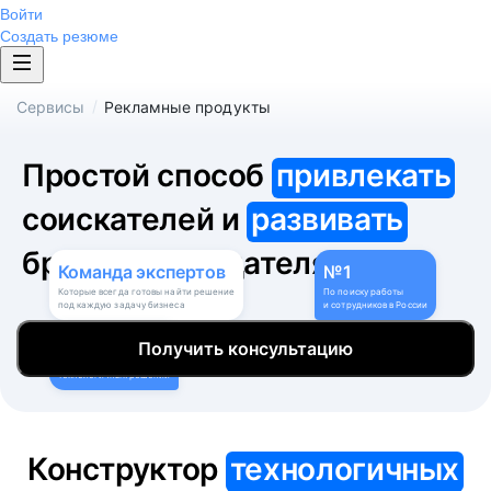
Войти
Создать резюме
/
Сервисы
Рекламные продукты
Простой способ
привлекать
соискателей и
развивать
бренд работодателя
Команда
экспертов
№1
Которые всегда готовы найти решение
По поиску работы
под каждую задачу бизнеса
и сотрудников в России
9
Получить консультацию
Собственных
технологичных решений
Конструктор
технологичных