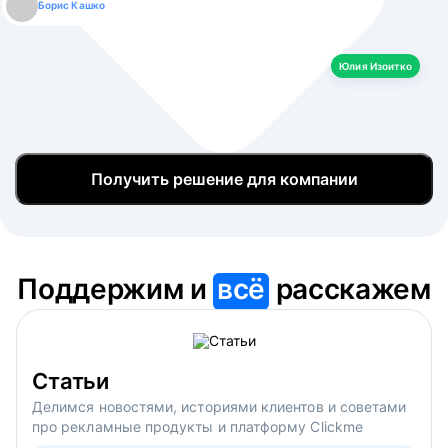
Борис Кашко
Юлия Изоитко
Александр Кулагин
Даниил Макаров
Екатерина Лазаренко
Юлия Изоитко
Получить решение для компании
Поддержим и
всё
расскажем
Статьи
Делимся новостями, историями клиентов и советами
про рекламные продукты и платформу Clickme