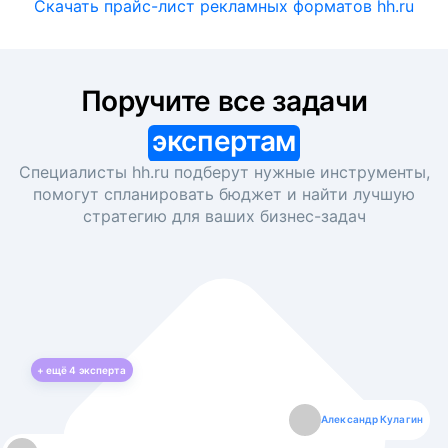
Скачать прайс-лист рекламных форматов hh.ru
Поручите все задачи
экспертам
Специалисты hh.ru подберут нужные инструменты,
помогут спланировать бюджет и найти лучшую
стратегию для ваших
бизнес-задач
+ ещё
4
эксперта
Екатерина Лазаренко
Александр Кулагин
Даниил Макаров
Борис Кашко
Юлия Изоитко