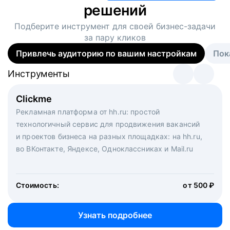
решений
Подберите инструмент для своей
бизнес-задачи
за пару кликов
Привлечь аудиторию по вашим настройкам
Пок
Инструменты
Инструменты
Инструменты
Виртуальный рекрутер
Clickme
Вакансия дня
Массовый подбор под ключ. Решите, сколько
Рекламная платформа от hh.ru: простой
Рекламный формат для вакансий на главной странице
кандидатов и когда вам нужно, и за дело возьмутся
технологичный сервис для продвижения вакансий
hh.ru. Увеличивает количество откликов
маркетологи, рекрутеры и проектные менеджеры
и проектов бизнеса на разных площадках: на hh.ru,
hh.ru с целым набором digital-инструментов
во ВКонтакте, Яндексе, Одноклассниках и Mail.ru
Стоимость:
от 200 000 ₽
Узнать подробнее
Стоимость:
от 500 ₽
Узнать подробнее
Узнать подробнее