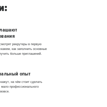
и:
глашают
ования
 смотрят рекрутеры в первую
скажем, как заполнить основные
лучить больше приглашений.
мальный опыт
кажут, на чём стоит сделать
ас мало профессионального
 вовсе.