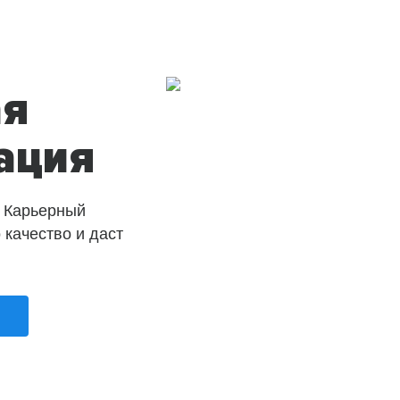
ая
ация
 Карьерный
о качество и даст