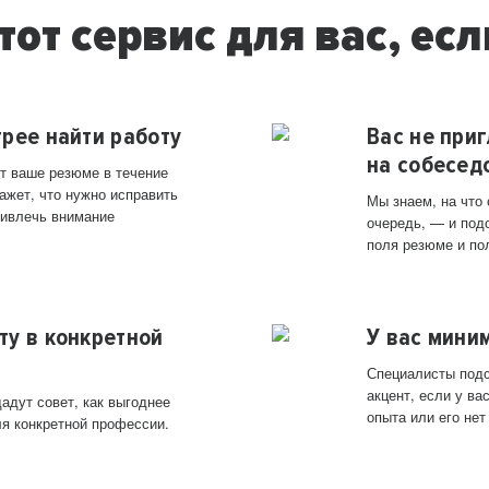
тот сервис для вас, есл
трее найти работу
Вас не при
на собесед
т ваше резюме в течение
ажет, что нужно исправить
Мы знаем, на что
ривлечь внимание
очередь, — и под
поля резюме и по
ту в конкретной
У вас мини
Специалисты подс
акцент, если у в
адут совет, как выгоднее
опыта или его нет
ля конкретной профессии.