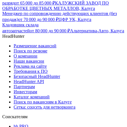
разряд
от
65 000
до
85 000
₽
КАЛУЖСКИЙ ЗАВОД ПО
ОБРАБОТКЕ ЦВЕТНЫХ МЕТАЛЛОВ, Калуга
Менеджер по сопровождению действующих клиентов (без
продаж)
от
70 000
до
90 000
₽
ЦФР УК, Калуга
Кладовщик склада
автозапчастей
от
80 000
до
90 000
₽
Альтернатива-Авто, Калуга
HeadHunter
Размещение вакансий
Поиск по резюме
О компании
Наши вакансии
Реклама на сайте
Требования к ПО
Безопасный HeadHunter
HeadHunter API
Партнерам
Инвесторам
Каталог компаний
Поиск по вакансиям в Калуге
Сетка: соцсеть для нетворкинга
Соискателям
hh PRO