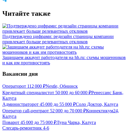
Читайте также
Подтверждено цифрами: редизайн страницы компании
привлекает больше релевантных откликов
Защищаем аккаунт работодателя на hh.ru: схемы мошенников
и как им противостоять
Вакансии дня
Оператор
от
112 000
₽
Nestle, Обнинск
Кредитный специалист
от
50 000
до
60 000
₽
Ренессанс Банк,
Калуга
Администратор
от
45 000
до
55 000
₽
Соло Доктор, Калуга
Оператор call-центра
от
52 000
до
70 000
₽
Коннектикум24,
Калуга
Повар
от
45 000
до
75 000
₽
Луна Чарка, Калуга
Слесарь-ремонтник 4-6