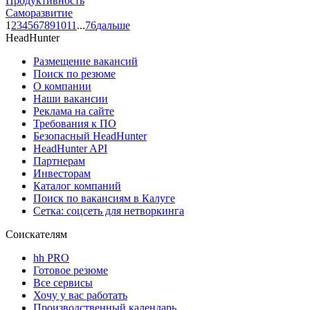
Продуктивность
Саморазвитие
1
2
3
4
5
6
7
8
9
10
11
...
76
дальше
HeadHunter
Размещение вакансий
Поиск по резюме
О компании
Наши вакансии
Реклама на сайте
Требования к ПО
Безопасный HeadHunter
HeadHunter API
Партнерам
Инвесторам
Каталог компаний
Поиск по вакансиям в Калуге
Сетка: соцсеть для нетворкинга
Соискателям
hh PRO
Готовое резюме
Все сервисы
Хочу у вас работать
Производственный календарь