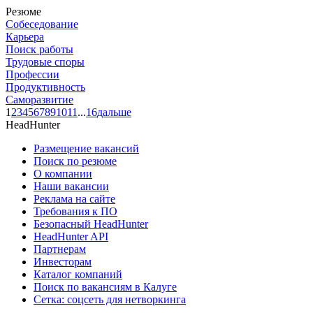
Резюме
Собеседование
Карьера
Поиск работы
Трудовые споры
Профессии
Продуктивность
Саморазвитие
1
2
3
4
5
6
7
8
9
10
11
...
16
дальше
HeadHunter
Размещение вакансий
Поиск по резюме
О компании
Наши вакансии
Реклама на сайте
Требования к ПО
Безопасный HeadHunter
HeadHunter API
Партнерам
Инвесторам
Каталог компаний
Поиск по вакансиям в Калуге
Сетка: соцсеть для нетворкинга