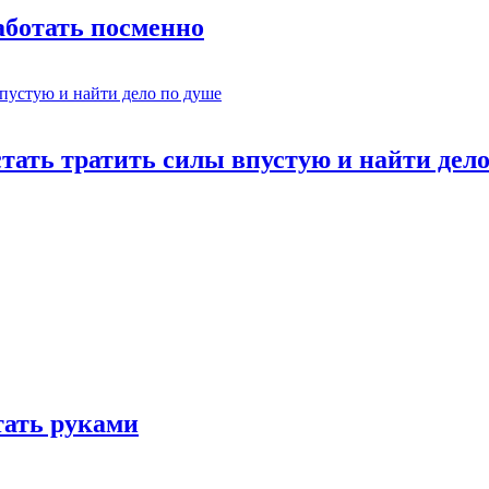
работать посменно
стать тратить силы впустую и найти дел
отать руками