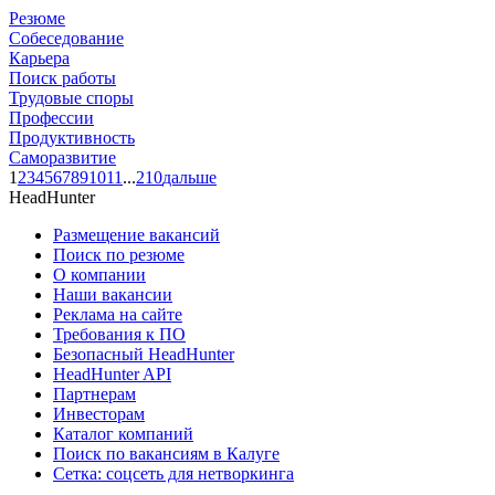
Резюме
Собеседование
Карьера
Поиск работы
Трудовые споры
Профессии
Продуктивность
Саморазвитие
1
2
3
4
5
6
7
8
9
10
11
...
210
дальше
HeadHunter
Размещение вакансий
Поиск по резюме
О компании
Наши вакансии
Реклама на сайте
Требования к ПО
Безопасный HeadHunter
HeadHunter API
Партнерам
Инвесторам
Каталог компаний
Поиск по вакансиям в Калуге
Сетка: соцсеть для нетворкинга