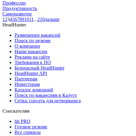
Профессии
Продуктивность
Саморазвитие
1
2
3
4
5
6
7
8
9
10
11
...
210
дальше
HeadHunter
Размещение вакансий
Поиск по резюме
О компании
Наши вакансии
Реклама на сайте
Требования к ПО
Безопасный HeadHunter
HeadHunter API
Партнерам
Инвесторам
Каталог компаний
Поиск по вакансиям в Калуге
Сетка: соцсеть для нетворкинга
Соискателям
hh PRO
Готовое резюме
Все сервисы