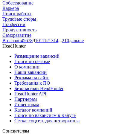
Собеседование
Карьера
Поиск работы
Трудовые споры
Профессии
Продуктивность
Саморазвитие
В начало
4
5
6
7
8
9
10
11
12
13
14
...
210
дальше
HeadHunter
Размещение вакансий
Поиск по резюме
О компании
Наши вакансии
Реклама на сайте
Требования к ПО
Безопасный HeadHunter
HeadHunter API
Партнерам
Инвесторам
Каталог компаний
Поиск по вакансиям в Калуге
Сетка: соцсеть для нетворкинга
Соискателям