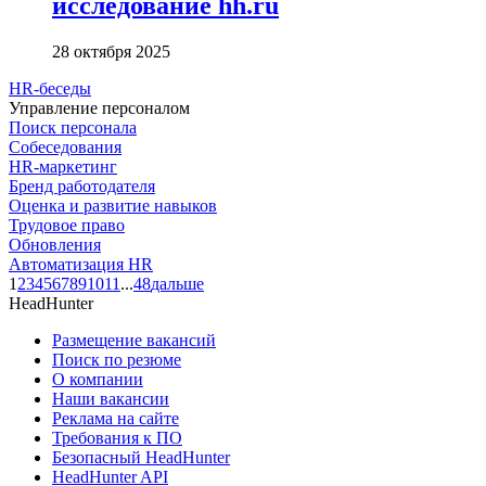
исследование hh.ru
28 октября 2025
HR-беседы
Управление персоналом
Поиск персонала
Собеседования
HR-маркетинг
Бренд работодателя
Оценка и развитие навыков
Трудовое право
Обновления
Автоматизация HR
1
2
3
4
5
6
7
8
9
10
11
...
48
дальше
HeadHunter
Размещение вакансий
Поиск по резюме
О компании
Наши вакансии
Реклама на сайте
Требования к ПО
Безопасный HeadHunter
HeadHunter API