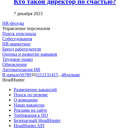
Кто такой директор по счастью?
7 декабря 2023
HR-беседы
Управление персоналом
Поиск персонала
Собеседования
HR-маркетинг
Бренд работодателя
Оценка и развитие навыков
Трудовое право
Обновления
Автоматизация HR
В начало
5
6
7
8
9
10
11
12
13
14
15
...
48
дальше
HeadHunter
Размещение вакансий
Поиск по резюме
О компании
Наши вакансии
Реклама на сайте
Требования к ПО
Безопасный HeadHunter
HeadHunter API