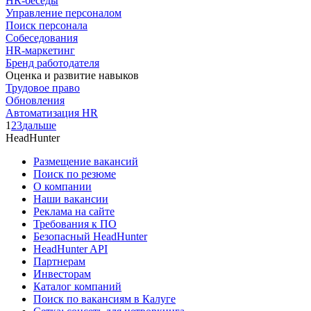
HR-беседы
Управление персоналом
Поиск персонала
Собеседования
HR-маркетинг
Бренд работодателя
Оценка и развитие навыков
Трудовое право
Обновления
Автоматизация HR
1
2
3
дальше
HeadHunter
Размещение вакансий
Поиск по резюме
О компании
Наши вакансии
Реклама на сайте
Требования к ПО
Безопасный HeadHunter
HeadHunter API
Партнерам
Инвесторам
Каталог компаний
Поиск по вакансиям в Калуге