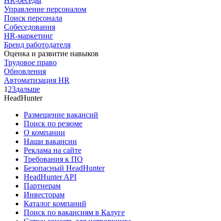
HR-беседы
Управление персоналом
Поиск персонала
Собеседования
HR-маркетинг
Бренд работодателя
Оценка и развитие навыков
Трудовое право
Обновления
Автоматизация HR
1
2
3
дальше
HeadHunter
Размещение вакансий
Поиск по резюме
О компании
Наши вакансии
Реклама на сайте
Требования к ПО
Безопасный HeadHunter
HeadHunter API
Партнерам
Инвесторам
Каталог компаний
Поиск по вакансиям в Калуге