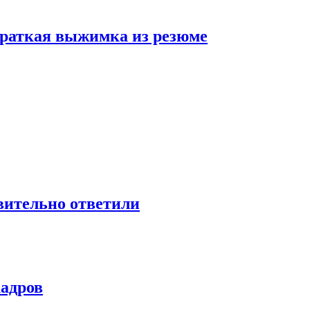
 краткая выжимка из резюме
твительно ответили
кадров