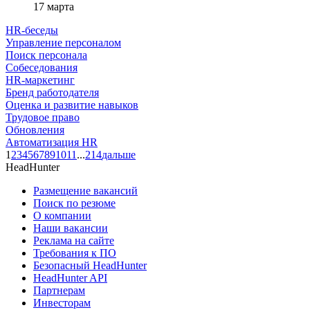
17 марта
HR-беседы
Управление персоналом
Поиск персонала
Собеседования
HR-маркетинг
Бренд работодателя
Оценка и развитие навыков
Трудовое право
Обновления
Автоматизация HR
1
2
3
4
5
6
7
8
9
10
11
...
214
дальше
HeadHunter
Размещение вакансий
Поиск по резюме
О компании
Наши вакансии
Реклама на сайте
Требования к ПО
Безопасный HeadHunter
HeadHunter API
Партнерам
Инвесторам