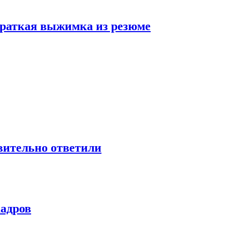
 краткая выжимка из резюме
твительно ответили
кадров