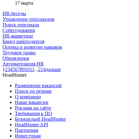
17 марта
HR-беседы
Управление персоналом
Поиск персонала
Собеседования
HR-маркетинг
Бренд работодателя
Оценка и развитие навыков
Трудовое право
Обновления
Автоматизация HR
1
2
3
4
5
6
7
8
9
10
11
...
214
дальше
HeadHunter
Размещение вакансий
Поиск по резюме
О компании
Наши вакансии
Реклама на сайте
Требования к ПО
Безопасный HeadHunter
HeadHunter API
Партнерам
Инвесторам