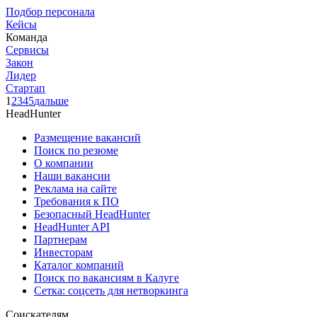
Подбор персонала
Кейсы
Команда
Сервисы
Закон
Лидер
Стартап
1
2
3
4
5
дальше
HeadHunter
Размещение вакансий
Поиск по резюме
О компании
Наши вакансии
Реклама на сайте
Требования к ПО
Безопасный HeadHunter
HeadHunter API
Партнерам
Инвесторам
Каталог компаний
Поиск по вакансиям в Калуге
Сетка: соцсеть для нетворкинга
Соискателям