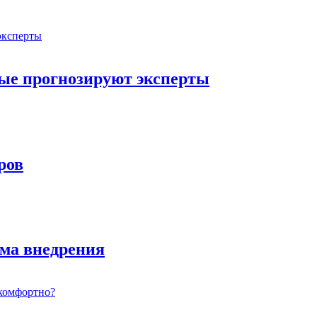
орые прогнозируют эксперты
ров
ема внедрения