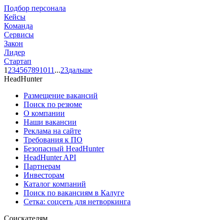
Подбор персонала
Кейсы
Команда
Сервисы
Закон
Лидер
Стартап
1
2
3
4
5
6
7
8
9
10
11
...
23
дальше
HeadHunter
Размещение вакансий
Поиск по резюме
О компании
Наши вакансии
Реклама на сайте
Требования к ПО
Безопасный HeadHunter
HeadHunter API
Партнерам
Инвесторам
Каталог компаний
Поиск по вакансиям в Калуге
Сетка: соцсеть для нетворкинга
Соискателям