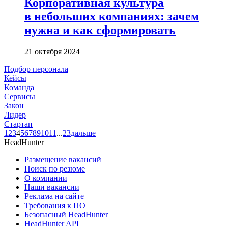
Корпоративная культура
в небольших компаниях: зачем
нужна и как сформировать
21 октября 2024
Подбор персонала
Кейсы
Команда
Сервисы
Закон
Лидер
Стартап
1
2
3
4
5
6
7
8
9
10
11
...
23
дальше
HeadHunter
Размещение вакансий
Поиск по резюме
О компании
Наши вакансии
Реклама на сайте
Требования к ПО
Безопасный HeadHunter
HeadHunter API