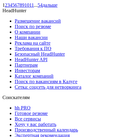
1
2
3
4
5
6
7
8
9
10
11
...
54
дальше
HeadHunter
Размещение вакансий
Поиск по резюме
О компании
Наши вакансии
Реклама на сайте
Требования к ПО
Безопасный HeadHunter
HeadHunter API
Партнерам
Инвесторам
Каталог компаний
Поиск по вакансиям в Калуге
Сетка: соцсеть для нетворкинга
Соискателям
hh PRO
Готовое резюме
Все сервисы
Хочу у вас работать
Производственный календарь
Экспертная рекомендация