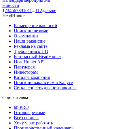
Календарь мероприятий
Новости
1
2
3
4
5
6
7
8
9
10
11
...
112
дальше
HeadHunter
Размещение вакансий
Поиск по резюме
О компании
Наши вакансии
Реклама на сайте
Требования к ПО
Безопасный HeadHunter
HeadHunter API
Партнерам
Инвесторам
Каталог компаний
Поиск по вакансиям в Калуге
Сетка: соцсеть для нетворкинга
Соискателям
hh PRO
Готовое резюме
Все сервисы
Хочу у вас работать
Производственный календарь