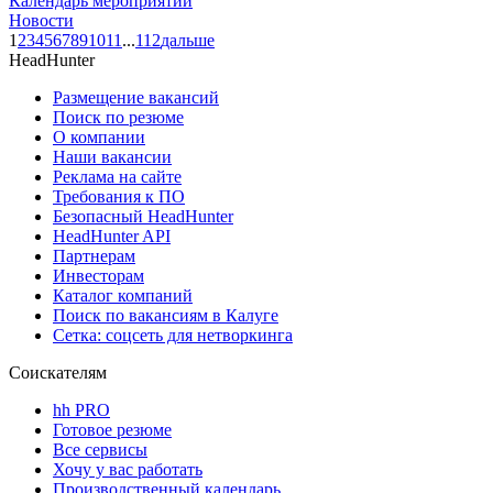
Календарь мероприятий
Новости
1
2
3
4
5
6
7
8
9
10
11
...
112
дальше
HeadHunter
Размещение вакансий
Поиск по резюме
О компании
Наши вакансии
Реклама на сайте
Требования к ПО
Безопасный HeadHunter
HeadHunter API
Партнерам
Инвесторам
Каталог компаний
Поиск по вакансиям в Калуге
Сетка: соцсеть для нетворкинга
Соискателям
hh PRO
Готовое резюме
Все сервисы
Хочу у вас работать
Производственный календарь