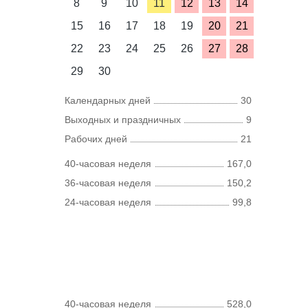
8
9
10
11
12
13
14
15
16
17
18
19
20
21
22
23
24
25
26
27
28
29
30
Календарных дней
30
Выходных и праздничных
9
Рабочих дней
21
40-часовая неделя
167,0
36-часовая неделя
150,2
24-часовая неделя
99,8
40-часовая неделя
528,0