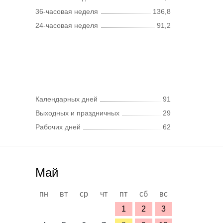
36-часовая неделя
136,8
24-часовая неделя
91,2
Календарных дней
91
Выходных и праздничных
29
Рабочих дней
62
Май
пн
вт
ср
чт
пт
сб
вс
1
2
3