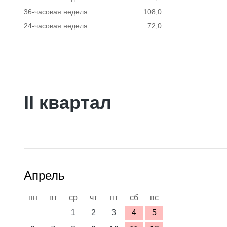
36-часовая неделя
108,0
24-часовая неделя
72,0
II квартал
Апрель
пн
вт
ср
чт
пт
сб
вс
1
2
3
4
5