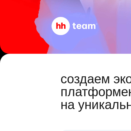
создаем эк
платформен
на уникаль