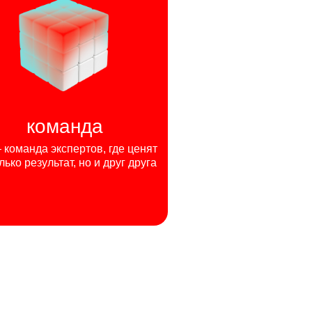
команда
команда экспертов, где ценят
лько результат, но и друг друга