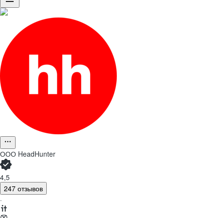
ООО
HeadHunter
4,5
247 отзывов
·