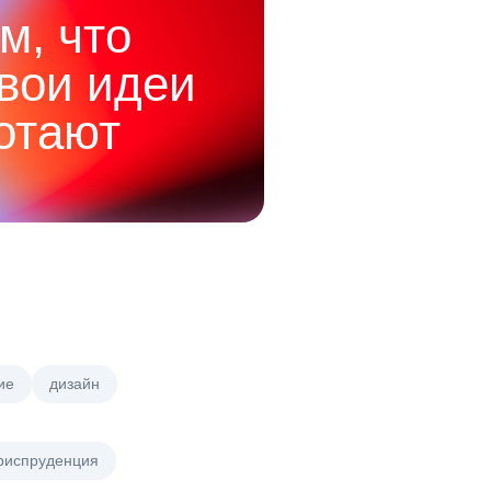
м, что
твои идеи
отают
ие
дизайн
риспруденция