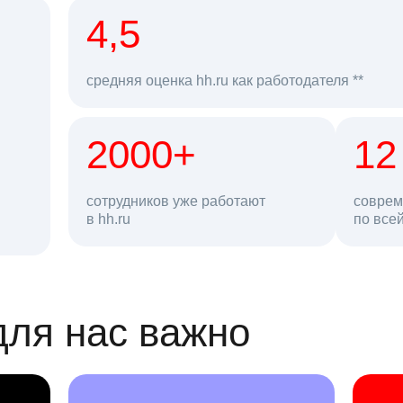
рд
4,5
средняя оценка hh.ru как работодателя **
2000+
68 млн
12
сотрудников уже работают
соврем
в hh.ru
резюме в базе
по все
ансии
для нас важно