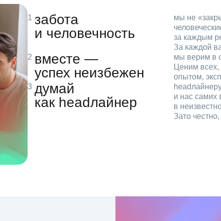
забота
мы не «зак
человечески
и человечность
за каждым р
За каждой в
вместе —
мы верим в с
Ценим всех, 
успех неизбежен
опытом, эксп
думай
headлайнеру
и нас самих 
как headлайнер
в неизвестн
Зато честно