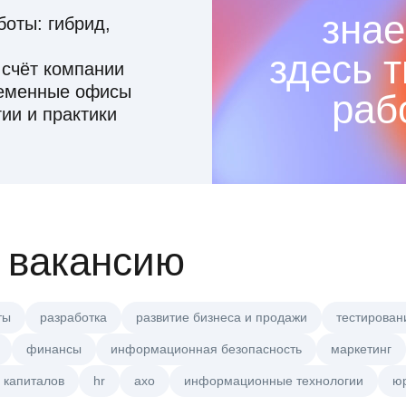
знае
оты: гибрид,
здесь 
 счёт компании
ременные офисы
раб
ии и практики
 вакансию
ты
разработка
развитие бизнеса и продажи
тестирован
финансы
информационная безопасность
маркетинг
 капиталов
hr
axo
информационные технологии
ю