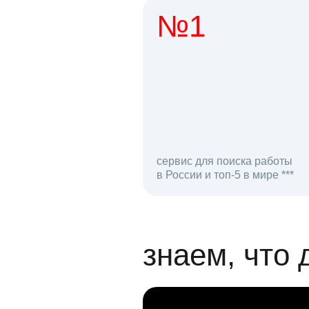
№1
1 мл
сервис для поиска работы
в России и топ-5 в мире ***
откликов на вак
знаем, что 