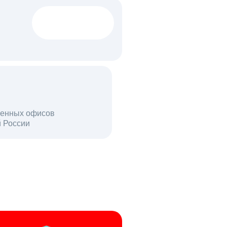
1522 тыс
вакансий
18 млн
енных офисов
й России
пользователей в день