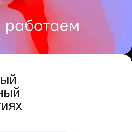
ый
ный
гиях