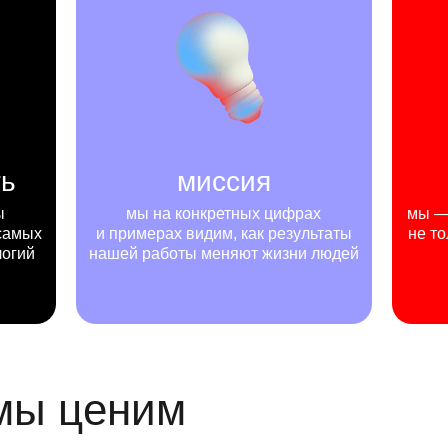
ть
миссия
ы
мы на конкретных цифрах
мы — 
самых
и примерах видим, как результаты
не то
логий
нашей работы меняют жизни людей
 мы ценим