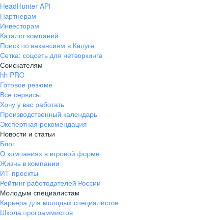
HeadHunter API
Скидки от наших партнёров (программы
Партнерам
страхования, кинотеатры, магазины и многое
Инвесторам
другое)
Каталог компаний
Поиск по вакансиям в Калуге
Партнерские льготы на билеты и бесплатные
Сетка: соцсеть для нетворкинга
групповые экскурсии в Русский музей
Соискателям
hh PRO
Готовое резюме
Все сервисы
Хочу у вас работать
Производственный календарь
Экспертная рекомендация
Новости и статьи
Блог
О компаниях в игровой форме
Жизнь в компании
ИТ-проекты
Рейтинг работодателей России
Молодым специалистам
Карьера для молодых специалистов
Школа программистов