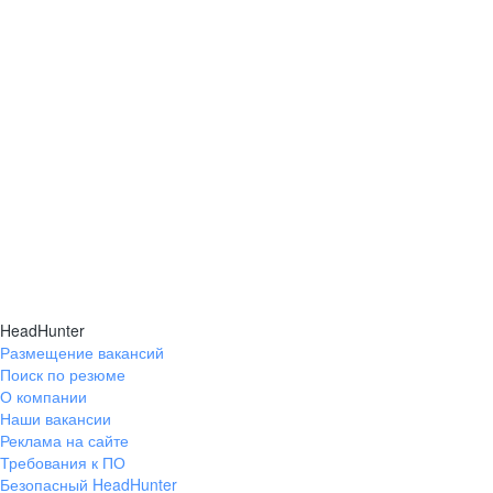
помещения на территории РФ.
Внимание к детям
сотрудников
Подарки детям до 14 лет к Новому году
Подарки на 1 сентября для детей, идущих
в первый класс
HeadHunter
Размещение вакансий
Поиск по резюме
О компании
Наши вакансии
Партнерские
Реклама на сайте
программы
Требования к ПО
Безопасный HeadHunter