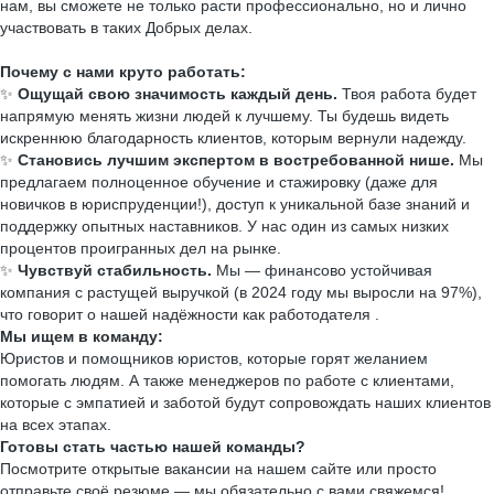
нам, вы сможете не только расти профессионально, но и лично
участвовать в таких Добрых делах.
Почему с нами круто работать:
✨
Ощущай свою значимость каждый день.
Твоя работа будет
напрямую менять жизни людей к лучшему. Ты будешь видеть
искреннюю благодарность клиентов, которым вернули надежду.
✨
Становись лучшим экспертом в востребованной нише.
Мы
предлагаем полноценное обучение и стажировку (даже для
новичков в юриспруденции!), доступ к уникальной базе знаний и
поддержку опытных наставников. У нас один из самых низких
процентов проигранных дел на рынке.
✨
Чувствуй стабильность.
Мы — финансово устойчивая
компания с растущей выручкой (в 2024 году мы выросли на 97%),
что говорит о нашей надёжности как работодателя .
Мы ищем в команду:
Юристов и помощников юристов, которые горят желанием
помогать людям. А также менеджеров по работе с клиентами,
которые с эмпатией и заботой будут сопровождать наших клиентов
на всех этапах.
Готовы стать частью нашей команды?
Посмотрите открытые вакансии на нашем сайте или просто
отправьте своё резюме — мы обязательно с вами свяжемся!