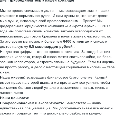
дне. Присоединяйтесь к нашей команде!
Мы не просто списываем долги — мы возвращаем жизни наших
клиентов в нормальное русло. И нам нужны те, кто хочет делать
мир лучше, используя свой профессионализм. Привет! Мы —
федеральная юридическая компания «Банкрот-Сервис». С 2017
года мы помогаем своим клиентам законно освободиться от
непосильного долгового бремени и начать жизнь с чистого листа.
За это время мы помогли более чем
6400 клиентам
и списали
долгов на сумму
6,5 миллиардов рублей
.
Но для нас цифры — это не просто статистика. За каждой из них —
история человека, который снова может спать спокойно, не боясь
звонков коллекторов, и строить планы на будущее. Если ты ищешь
не просто работу, а дело с настоящей социальной миссией — тебе
к нам.
Наша миссия:
возвращать финансовое благополучие. Каждый
имеет право на второй шанс, и мы прилагаем все усилия, чтобы
как можно больше людей узнали о возможности начать жизнь с
чистого листа.
Наши ценности:
Профессионализм и экспертность:
Банкротство — наша
единственная специализация. Мы досконально знаем все нюансы
закона и гордимся тем, что досконально разбираем каждую