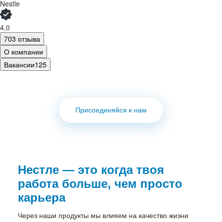
Nestle
4,0
703 отзыва
О компании
Вакансии
125
Присоединяйся к нам
Нестле. Когда работа
меняет мир
Ваши идеи
меняют мир
Нестле — это когда твоя
к лучшему
работа больше, чем просто
карьера
Нестле. Когда работа меняет
мир
Через наши продукты мы влияем на качество жизни