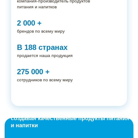
компания-производитель продуктов
питания и напитков
2 000
+
брендов по всему миру
В
188
странах
#1 работодатель
продается наша продукция
в сфере FMCG**
275 000
+
Более
150
лет
сотрудников по всему миру
в России
Присоединяйся к нам, мы:
6
Вдохновляемся нашими брендами,
производственных площадок
создавая качественные продукты питания
и напитки
7000
+
сотрудников