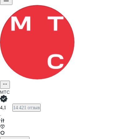
МТС
4,1
14 421 отзыв
·