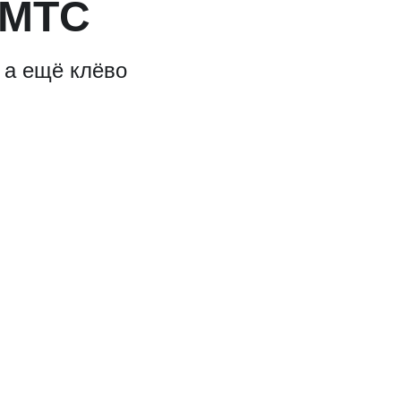
 МТС
 а ещё клёво