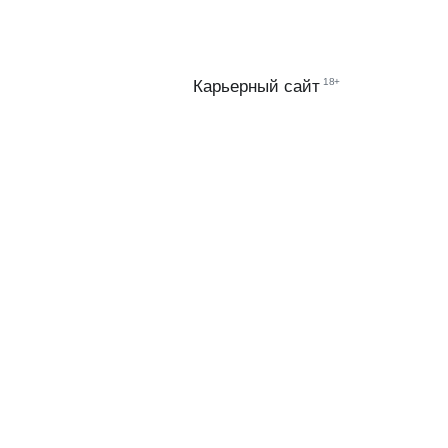
18+
Карьерный сайт
ИИ
Й
МТС