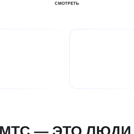
СМОТРЕТЬ
7,5
82,4
млн
системных
абонентов услуг
ентов
мобильной связи
МТС — ЭТО ЛЮДИ