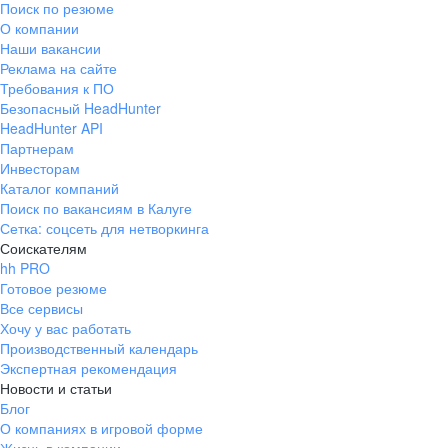
Поиск по резюме
Краснознаменск
Ладушкин
(Калининградская
О компании
область)
Наши вакансии
Мамоново
Неман
Реклама на сайте
Требования к ПО
Нестеров
Озерск
Безопасный HeadHunter
(Калининградская
область)
HeadHunter API
Партнерам
Пионерский
Полесск
Инвесторам
Правдинск
Светлогорск
Каталог компаний
(Калининградская
Поиск по вакансиям в Калуге
область)
Сетка: соцсеть для нетворкинга
Светлый
Славск
Соискателям
Советск
Черняховск
hh PRO
(Калининградская
Готовое резюме
область)
Все сервисы
Республика Коми
Воркута
Хочу у вас работать
Вуктыл
Емва
Производственный календарь
Экспертная рекомендация
Инта
Микунь
Новости и статьи
Печора
Сосногорск
Блог
Усинск
Ухта
О компаниях в игровой форме
Новгородская
Боровичи