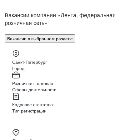
Нижний Новгород
Великий Новгород
Омск
Орел
Вакансии компании «Лента, федеральная
Оренбург
Пенза
розничная сеть»
Пермь
Петрозаводск
Псков
Ростов-на-Дону
Вакансии в выбранном разделе
Рязань
Самара
Саратов
Якутск
Южно-Сахалинск
Владикавказ
Санкт-Петербург
Смоленск
Ставрополь
Город
Тамбов
Казань
Розничная торговля
Тверь
Томск
Сферы деятельности
Кызыл
Тула
Тюмень
Ижевск
Кадровое агентство
Ульяновск
Уфа
Тип регистрации
Хабаровск
Абакан
Челябинск
Грозный
Чита
Чебоксары
Ярославль
Луганск