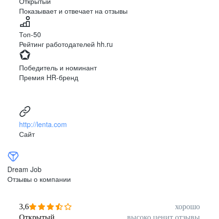
Открытый
Показывает и отвечает на отзывы
Луцк
Севастополь
Симферополь
Сумы
Топ-50
Тернополь
Ужгород
Рейтинг работодателей hh.ru
Харьков
Херсон
Хмельницкий
Черкассы
Победитель и номинант
Черновцы
Чернигов
Премия HR-бренд
Ленинградская
Ханты-Мансийск
область
Тольятти
Дудинка
(Красноярский край)
http://lenta.com
Тура (Красноярский
Агинское
Сайт
край)
(Забайкальский АО)
Усть-Ордынский
Палана
Анадырь
Сочи
Dream Job
Норильск
Дзержинск
Отзывы о компании
(Нижегородская
область)
Арзамас
Саров
3,6
хорошо
Обнинск
Салехард
Открытый
высоко ценит отзывы