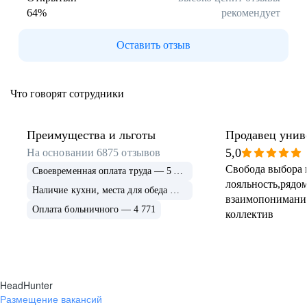
64
%
рекомендует
Буркина Фасо
Минск
Гомель
Могилев
Оставить отзыв
Витебск
Гродно
Брест
Архангельская
область
Что говорят сотрудники
Каргополь
Коряжма
Котлас
Мезень
Мирный
Новодвинск
Преимущества и льготы
Продавец унив
(Архангельская
5,0
На основании
6875
отзывов
область)
Свобода выбора 
Своевременная оплата труда — 5 675
Няндома
Онега
лояльность,рядом
Северодвинск
Сольвычегодск
Наличие кухни, места для обеда — 4 999
взаимопонимани
Шенкурск
Калининградская
Оплата больничного — 4 771
коллектив
область
Багратионовск
Балтийск
Гвардейск
Гурьевск
(Калининградская
область)
HeadHunter
Гусев
Зеленоградск
Размещение вакансий