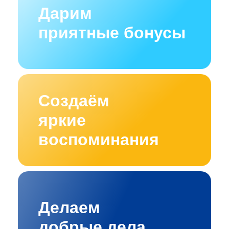
Дарим
приятные бонусы
Создаём
яркие
воспоминания
Делаем
добрые дела