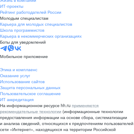
Жизнь в компании
область
ИТ-проекты
Рейтинг работодателей России
Валдай
Малая Вишера
Молодым специалистам
Окуловка
Пестово
Карьера для молодых специалистов
Сольцы
Старая Русса
Школа программистов
Карьера в некоммерческих организациях
Холм
Чудово
Боты для уведомлений
Мурманская область
Апатиты
Гаджиево
Заозерск
Мобильное приложение
Заполярный
Кандалакша
Кировск (Мурманская
Ковдор
Этика и комплаенс
область)
Оказание услуг
Кола
Мончегорск
Использование сайтов
Защита персональных данных
Оленегорск
Островной
Пользовательское соглашение
Полярные Зори
Полярный
ИТ аккредитация
Североморск
Снежногорск
На информационном ресурсе hh.ru
применяются
Республика Карелия
Беломорск
рекомендательные технологии
(информационные технологии
предоставления информации на основе сбора, систематизации
Кемь
Кондопога
и анализа сведений, относящихся к предпочтениям пользователей
Костомукша
Лахденпохья
сети «Интернет», находящихся на территории Российской
Медвежьегорск
Олонец