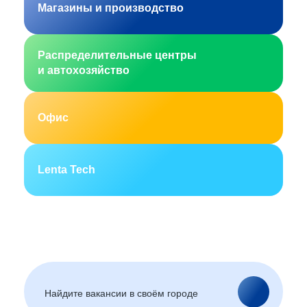
Магазины и производство
Распределительные центры
и автохозяйство
Офис
Lenta Tech
Москва
Санкт-Петербург
Екатеринбург
Новосибирск
Горно-Алтайск
Барнаул
Благовещенск
Архангельск
(Амурская область)
Астрахань
Белгород