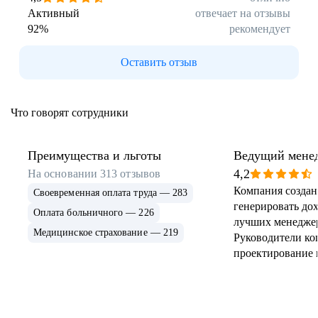
Активный
отвечает на отзывы
92
%
рекомендует
Оставить отзыв
Что говорят сотрудники
Преимущества и льготы
Ведущий мене
продажам
4,2
На основании
313
отзывов
Компания создан
Своевременная оплата труда — 283
генерировать до
Оплата больничного — 226
лучших менеджер
Медицинское страхование — 219
Руководители ко
проектирование
вживили в нее к
культуру ореинт
продаж даже если
Бизнес модель а