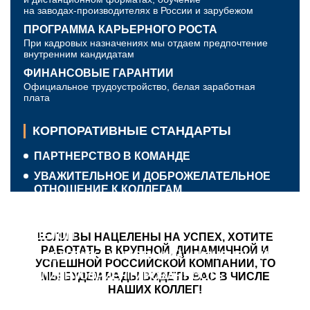
на заводах‑производителях в России и зарубежом
ПРОГРАММА КАРЬЕРНОГО РОСТА
При кадровых назначениях мы отдаем предпочтение
внутренним кандидатам
ФИНАНСОВЫЕ ГАРАНТИИ
Официальное трудоустройство, белая заработная
плата
КОРПОРАТИВНЫЕ СТАНДАРТЫ
ПАРТНЕРСТВО В КОМАНДЕ
УВАЖИТЕЛЬНОЕ И ДОБРОЖЕЛАТЕЛЬНОЕ
ОТНОШЕНИЕ К КОЛЛЕГАМ
ОТВЕТСТВЕННОСТЬ ЗА ЛИЧНЫЙ
РЕЗУЛЬТАТ И РЕЗУЛЬТАТ КОМАНДЫ В
ЦЕЛОМ
ЕСЛИ ВЫ НАЦЕЛЕНЫ НА УСПЕХ, ХОТИТЕ
РАБОТАТЬ В КРУПНОЙ, ДИНАМИЧНОЙ И
ПОДДЕРЖКА ИННОВАЦИЙ И ИЗМЕНЕНИЙ
УСПЕШНОЙ РОССИЙСКОЙ КОМПАНИИ, ТО
КЛИЕНТООРИЕНТИРОВАННОСТЬ
МЫ БУДЕМ РАДЫ ВИДЕТЬ ВАС В ЧИСЛЕ
НАШИХ КОЛЛЕГ!