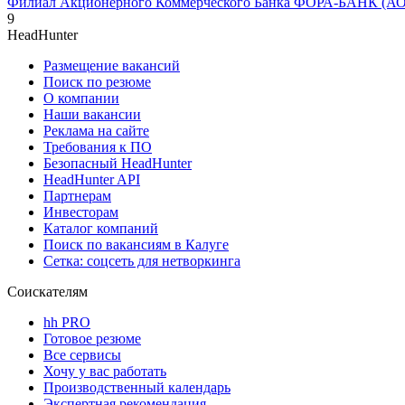
Филиал Акционерного Коммерческого Банка ФОРА-БАНК (АО) 
9
HeadHunter
Размещение вакансий
Поиск по резюме
О компании
Наши вакансии
Реклама на сайте
Требования к ПО
Безопасный HeadHunter
HeadHunter API
Партнерам
Инвесторам
Каталог компаний
Поиск по вакансиям в Калуге
Сетка: соцсеть для нетворкинга
Соискателям
hh PRO
Готовое резюме
Все сервисы
Хочу у вас работать
Производственный календарь
Экспертная рекомендация