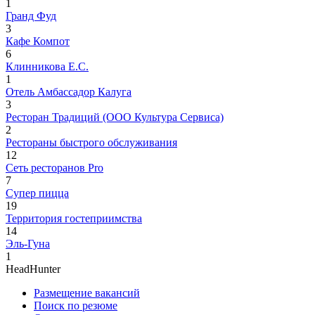
1
Гранд Фуд
3
Кафе Компот
6
Клинникова Е.С.
1
Отель Амбассадор Калуга
3
Ресторан Традиций (ООО Культура Сервиса)
2
Рестораны быстрого обслуживания
12
Сеть ресторанов Pro
7
Супер пицца
19
Территория гостеприимства
14
Эль-Гуна
1
HeadHunter
Размещение вакансий
Поиск по резюме